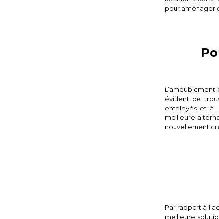
pour aménager et
Po
L’ameublement es
évident de trouv
employés et à l
meilleure altern
nouvellement cré
Par rapport à l’a
meilleure soluti