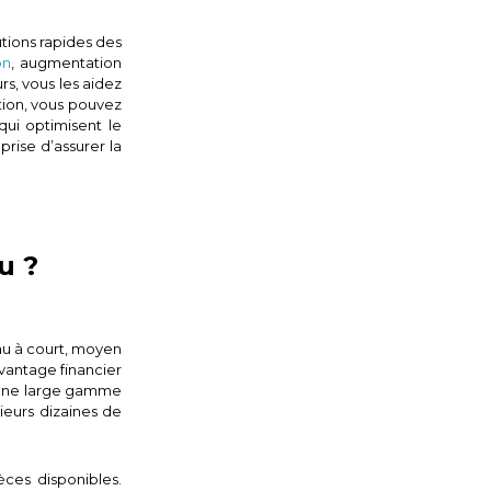
tions rapides des
on
, augmentation
s, vous les aidez
ation, vous pouvez
qui optimisent le
prise d’assurer la
u ?
au à court, moyen
vantage financier
t une large gamme
ieurs dizaines de
èces disponibles.