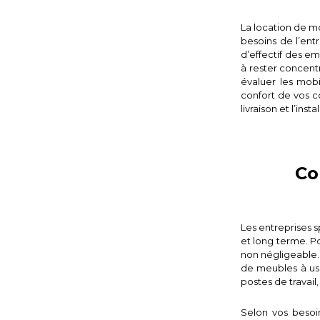
La location de m
besoins de l’ent
d’effectif des e
à rester concentr
évaluer les mobi
confort de vos co
livraison et l’inst
Co
Les entreprises 
et long terme. P
non négligeable.
de meubles à usa
postes de travail,
Selon vos besoin