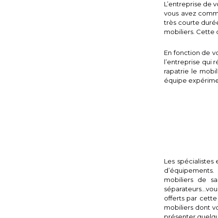
L’entreprise de vo
vous avez comman
très courte durée
mobiliers. Cette 
En fonction de vo
l’entreprise qui r
rapatrie le mobil
équipe expérimen
Les spécialistes
d’équipements. 
mobiliers de sa
séparateurs…vous
offerts par cette
mobiliers dont v
présenter quelque