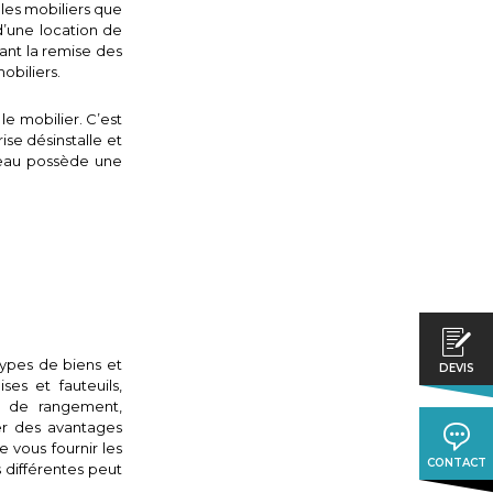
s les mobiliers que
d’une location de
vant la remise des
mobiliers.
le mobilier. C’est
rise désinstalle et
bureau possède une
types de biens et
DEVIS
es et fauteuils,
ns de rangement,
ter des avantages
e vous fournir les
CONTACT
 différentes peut