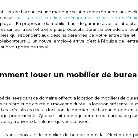
obiliers de bureau est une meilleure solution pour répondre aux évolu
reprise :
passage en flex office
,
aménagement d’une salle de réuni
mployés…En proposant du mobilier haut de gamme à vos collaborateur
és sur leur travail et à être plus productifs. Durant la période de loc
liers qui répondent aux besoins pérennes de votre entreprise et 
llaborateurs. Si un nouvel employé arrive, c’est à l’équipe de l’entre
allation du poste de travail.
mment louer un mobilier de burea
spécialisées dans ce domaine offrent la location de mobiliers de bure
our un projet de courte ou moyenne durée, la location présente un a
 Les spécialistes dans la location de mobiliers de bureau proposen
ge professionnel. Que ce soit pour équiper un seul bureau ou plus
 vous y trouverez la solution qui vous convient.
s, vous choisissez le mobilier de bureau parmi la sélection de pi