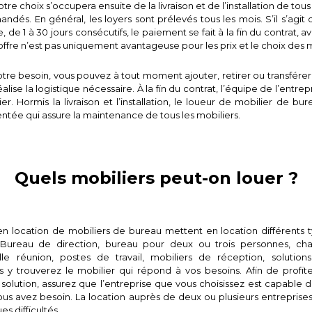
tre choix s’occupera ensuite de la livraison et de l’installation de tou
dés. En général, les loyers sont prélevés tous les mois. S’il s’agit 
, de 1 à 30 jours consécutifs, le paiement se fait à la fin du contrat, a
offre n’est pas uniquement avantageuse pour les prix et le choix des 
tre besoin, vous pouvez à tout moment ajouter, retirer ou transférer 
éalise la logistique nécessaire. À la fin du contrat, l’équipe de l’entrep
ier. Hormis la livraison et l’installation, le loueur de mobilier de 
tée qui assure la maintenance de tous les mobiliers.
Quels mobiliers peut-on louer ?
 en location de mobiliers de bureau mettent en location différents 
Bureau de direction, bureau pour deux ou trois personnes, chais
lle réunion, postes de travail, mobiliers de réception, solutio
 y trouverez le mobilier qui répond à vos besoins. Afin de profi
 solution, assurez que l’entreprise que vous choisissez est capable d
ous avez besoin. La location auprès de deux ou plusieurs entreprises
s difficultés.