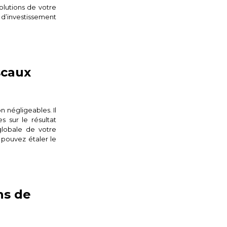
olutions de votre
 d’investissement
scaux
 négligeables. Il
 sur le résultat
globale de votre
s pouvez étaler le
ns de