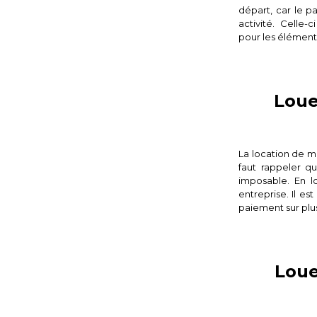
départ, car le p
activité. Celle-
pour les élément
Loue
La location de m
faut rappeler q
imposable. En l
entreprise. Il es
paiement sur plus
Loue